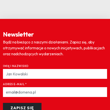
Newsletter
Bądź na bieżąco z naszymi działaniami. Zapisz się, aby
otrzymywać informacje o nowych inicjatywach, publikacjach
oraz nadchodzących wydarzeniach.
IMIĘ I NAZWISKO
ADRES E-MAIL
*
ZAPISZ SIĘ