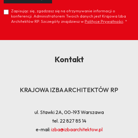
Zapisując się, zgadzasz się na otrzymywanie informacji o
konferencji. Administratorem Twoich danych jest Krajowa Izba
Architektów RP. Szczegóły znajdziesz w
Polityce Prywatności
.
*
Kontakt
KRAJOWA IZBA ARCHITEKTÓW RP
ul. Stawki 2A, 00-193 Warszawa
tel. 22 827 85 14
e-mail:
izba@izbaarchitektow.pl